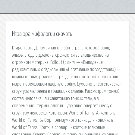
Игра эра мифологии скачать
Dragon Lord Динамичная онлайн-игра, в которой орки,
эльфы, люди и драконы сражаются за владычество на
огромном материке. Fallout (с англ. — «Выпадение
радиоактивных осадков» или «Негативные последствия») —
компьютерная ролевая игра, действие которой происходит в
мире, пережившем ядерную войну. Духовно-энергетическая
структура человека в традициях славян. Рассмотрим тонкий
состав человека или «анатомию тонких тел», а в
современной терминологии – духовно-энергетическую
структуру человека. Категория: World of Tanks. Аккаунты в
World of Tanks; Выбор премиумного танка для новичка в
World of Tanks. Краткие словари - краткие толковые
словарики. Скачать Словарь русских синонимов и сходных