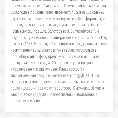
по смыслу выражений Абрамова. Съёмки начались 18 марта
2002 года в Аризоне, затем переместились в национальный
парк Арчес в штате Юта, и наконец затем в Калифорнию, где
проходили практически в каждом уголке штата, но большая
часть всё-таки прошла. Золотарева И. В., Михайлова Т. И.
Поурочные разработки по литературе xix в. в 2-х частях Изд.
декабрь 2018. Новогодний калейдоскоп. Поздравляем всех с
наступлением зимы и желаем уже сейчас погрузиться в
волшебную атмосферу предвкушения самого любимого
праздника – Нового года. 20 апреля в арт-пространстве
«Корзина» на 4 этаже Кунцево Плаза состоится
заключительная лекция и мастер-класс от @gk_a101, на
которых вы сможете поучаствовать в розыгрыше главного
приза – дизайн-проекта от территории. Окружающий мир 4
класс краткое содержание презентаций Использование
новых технологий.