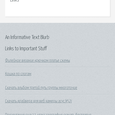
Links
An Informative Text Blurb
Links to Important Stuff
Филейное вязание крючком платье схемы
Кошка по слогам
Скачать альбом третий путь группы многоточие
Скачать драйвера для веб камеры асус k52j
Презентация сша 11 класс география скачать бесплатно