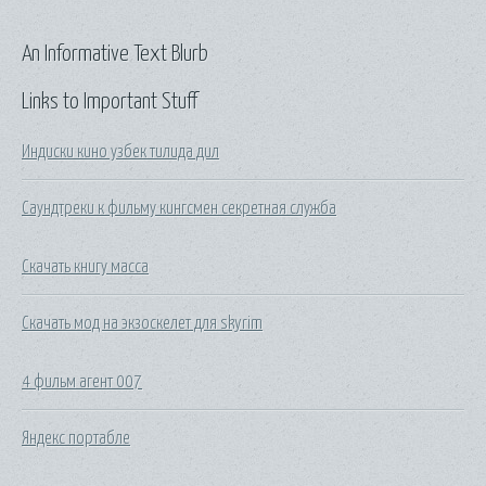
An Informative Text Blurb
Links to Important Stuff
Индиски кино узбек тилида дил
Саундтреки к фильму кингсмен секретная служба
Скачать книгу масса
Скачать мод на экзоскелет для skyrim
4 фильм агент 007
Яндекс портабле