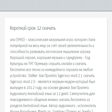
Короткий срок 12 скачать
uno (УНО) – классическая казуальная игра, которая стала
популярной на весь мир за счёт своей увлекательности и
способности развивать логическое мышление игрока.
Хороший сериал, хорошая музыка и саундтреки - Год
Культуры на ТНТ Премьер слушать онлайн и скачать
бесплатно все песни из комедийного сериала на любое
устройство. Stalker Зов Припяти Sigerous mod 2.1 скачать
Sigerous mod 2.0 - является первым модом который был
выпущен в 2012 году, на основе движка Зов Припяти.
Аудиокнигу Английский язык за 12 дней. Самоучитель для
повседневного общения можно скачать бесплатно из
раздела Английский язык. Автор аудиокниги , исполнитель
Ирина Воробьева. Plants vs. Zombies (Плантс вс Зомби \