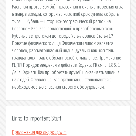
Растения против Зомби)– красочная и очень интересная игра
в жанре аркады, которая за короткий срок сумела собрать
тысячи. Куба́нь — историко-географический регион на
Северном Кавказе, прилегающий к правобережью реки
Кубань и её притокам до города Усть-Лабинск. Статья 17.
Понятие физического лица Физическим лицом является
человек, рассматриваемый индивидуально как носитель
гражданских прав и обязанностей. оглавление. Примечание
РЦПИ! Порядок введения в действие Кодекса РК см. ст.186. 1
Дейл Карнеги. Как приобретать друзей и оказывать влияние
на людей. Оглавление. Все организации сталкиваются с
необходимостью списания старого оборудования.
Links to Important Stuff
Приложения для андроид wi fi