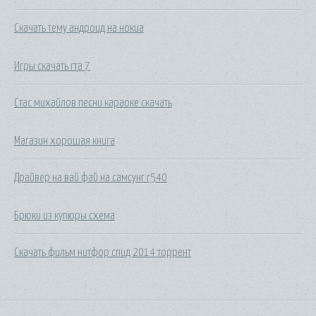
Скачать тему андроид на нокиа
Игры скачать гта 7
Стас михайлов песни караоке скачать
Магазин хорошая книга
Драйвер на вай фай на самсунг r540
Брюки из купюры схема
Скачать фильм нитфор спид 2014 торрент